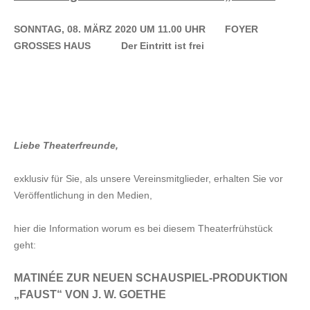
VERANSTALTUNGEN
SONNTAG, 08. MÄRZ 2020 UM 11.00 UHR FOYER
AKTUELLES
GROSSES HAUS Der Eintritt ist frei
KONTAKT
Anfrage
Impressum
Liebe Theaterfreunde,
Datenschutz
exklusiv für Sie, als unsere Vereinsmitglieder, erhalten Sie vor
Veröffentlichung in den Medien,
hier die Information worum es bei diesem Theaterfrühstück
geht:
MATINÉE ZUR NEUEN SCHAUSPIEL-PRODUKTION
„FAUST“ VON J. W. GOETHE