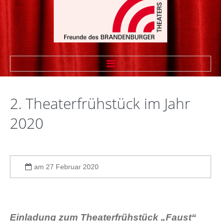
STARTSEITE
2.
Theaterfrühstück
im
Jahr
WIR ÜBER UNS
2020
Vorstand
Vereinssatzung
am 27 Februar 2020
Theaterfreund werden
Sponsoren
Linkliste Firmenmitglieder
Einladung zum Theaterfrühstück „Faust“