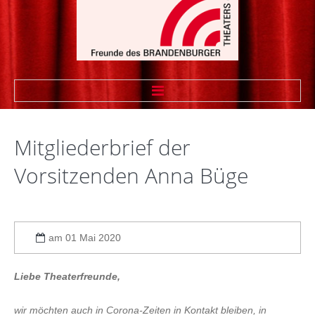
STARTSEITE
Mitgliederbrief
der
WIR ÜBER UNS
Vorsitzenden
Anna
Büge
Vorstand
Vereinssatzung
am 01 Mai 2020
Theaterfreund werden
Sponsoren
Liebe Theaterfreunde,
Linkliste Firmenmitglieder
wir möchten auch in Corona-Zeiten in Kontakt bleiben, in