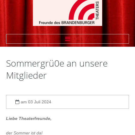
STARTSEITE
Sommergrü0e
an
unsere
WIR ÜBER UNS
Mitglieder
Vorstand
Vereinssatzung
am 03 Juli 2024
Theaterfreund werden
Sponsoren
Liebe Theaterfreunde,
Linkliste Firmenmitglieder
der Sommer ist da!