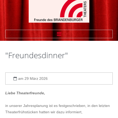
STARTSEITE
"Freundesdinner"
WIR ÜBER UNS
Vorstand
am 29 März 2026
Vereinssatzung
Theaterfreund werden
Liebe Theaterfreunde,
Sponsoren
in unserer Jahresplanung ist es festgeschrieben, in den letzten
Linkliste Firmenmitglieder
Theaterfrühstücken hatten wir dazu informiert,