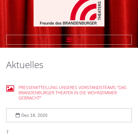
STARTSEITE
Aktuelles
WIR ÜBER UNS
Vorstand
PRESSEMITTEILUNG
UNSERES
VORSTANDSTEAMS
"DAS
BRANDENBURGER
THEATER
IN
DIE
WOHNZIMMER
Vereinssatzung
GEBRACHT"
Theaterfreund werden
Dez 18, 2020
Sponsoren
Linkliste Firmenmitglieder
T