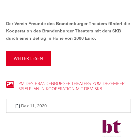
VERANSTALTUNGEN
AKTUELLES
Der Verein Freunde des Brandenburger Theaters fördert die
Kooperation des Brandenburger Theaters mit dem SKB
KONTAKT
durch einen Betrag in Höhe von 1000 Euro.
Anfrage
WEITER LESEN
Impressum
Datenschutz
PM
DES
BRANDENBURGER
THEATERS
ZUM
DEZEMBER-
SPIELPLAN
IN
KOOPERATION
MIT
DEM
SKB
Dez 11, 2020