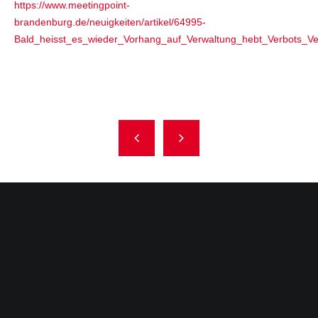
https://www.meetingpoint-
brandenburg.de/neuigkeiten/artikel/64995-
Bald_heisst_es_wieder_Vorhang_auf_Verwaltung_hebt_Verbots_V