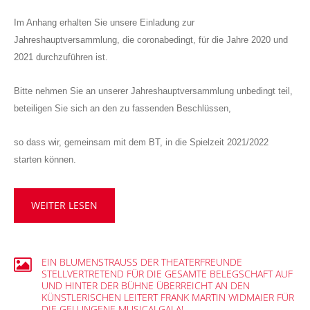
Im Anhang erhalten Sie unsere Einladung zur
Jahreshauptversammlung, die coronabedingt, für die Jahre 2020 und
2021 durchzuführen ist.
Bitte nehmen Sie an unserer Jahreshauptversammlung unbedingt teil,
beteiligen Sie sich an den zu fassenden Beschlüssen,
so dass wir, gemeinsam mit dem BT, in die Spielzeit 2021/2022
starten können.
WEITER LESEN
EIN
BLUMENSTRAUSS
DER
THEATERFREUNDE
STELLVERTRETEND
FÜR
DIE
GESAMTE
BELEGSCHAFT
AUF
UND
HINTER
DER
BÜHNE
ÜBERREICHT
AN
DEN
KÜNSTLERISCHEN
LEITERT
FRANK
MARTIN
WIDMAIER
FÜR
DIE
GELUNGENE
MUSICALGALA!