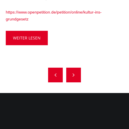
https://www.openpetition.de/petition/online/kultur-ins-
grundgesetz
WEITER LESEN