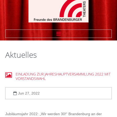
STARTSEITE
Aktuelles
WIR ÜBER UNS
Vorstand
EINLADUNG
ZUR
JAHRESHAUPTVERSAMMLUNG
2022
MIT
VORSTANDSWAHL
Vereinssatzung
Theaterfreund werden
Jun 27, 2022
Sponsoren
Linkliste Firmenmitglieder
Jubiläumsjahr 2022:
„Wir werden 30!“
Brandenburg an der