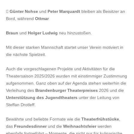

Günter Nohse
und
Peter Marquardt
bleiben als Beisitzer an
Bord, während
Ottmar
Braun
und
Holger Ludwig
neu hinzustoßen.
Mit dieser starken Mannschaft startet unser Verein motiviert in
die nächste Spielzeit.
Auch die vorgeschlagenen Projekte und Aktivitäten für die
Theatersaison 2025/2026 wurden mit einstimmiger Zustimmung
aufgenommen. Ganz oben auf der Agenda stehen weiterhin die
Verleihung des
Brandenburger Theaterpreises
2026 und die
Unterstützung des Jugendtheaters
unter der Leitung von
Steffan Drotleff.
Bewährte und beliebte Formate wie die
Theaterfrühstücke
,
das
Freundesdinner
und die
Weihnachtsfeier
werden
ebenfalls fortgeführt – Momente, die nicht nur für kulinarische