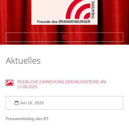
STARTSEITE
Aktuelles
WIR ÜBER UNS
Vorstand
FEIERLICHE
EINWEIHUNG
DER
MUSIKSTEINE
AM
21.06.2025
Vereinssatzung
Theaterfreund werden
Jun 16, 2025
Sponsoren
Pressemitteiling des BT:
Linkliste Firmenmitglieder